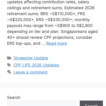
updates affecting contribution rates, salary
ceilings and retirement sums. Estimated 2026
retirement sums: BRS ~S$110,000+, FRS
~S$220,000+, ERS ~S$330,000+; monthly
payouts may range from ~S$900 to S$2,800
depending on tier and plan. Singaporeans aged
40+ should review CPF projections, consider
ERS top-ups, and …
Read more
Categories
Singapore Update
Tags
CPF LIFE 2026 Updates
Leave a comment
Search
Search