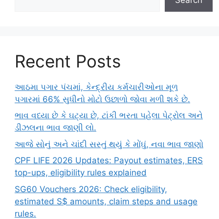
Recent Posts
આઠમા પગાર પંચમાં, કેન્દ્રીય કર્મચારીઓના મૂળ
પગારમાં 66% સુધીનો મોટો ઉછાળો જોવા મળી શકે છે.
ભાવ વધ્યા છે કે ઘટ્યા છે, ટાંકી ભરતા પહેલા પેટ્રોલ અને
ડીઝલના ભાવ જાણી લો.
આજે સોનું અને ચાંદી સસ્તું થયું કે મોંઘું, નવા ભાવ જાણો
CPF LIFE 2026 Updates: Payout estimates, ERS
top-ups, eligibility rules explained
SG60 Vouchers 2026: Check eligibility,
estimated S$ amounts, claim steps and usage
rules.